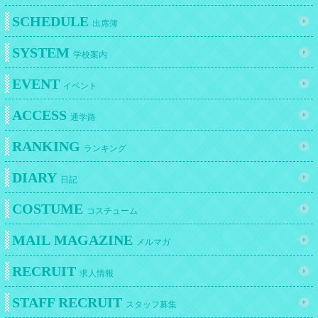
SCHEDULE
出席簿
SYSTEM
学校案内
EVENT
イベント
ACCESS
通学路
RANKING
ランキング
DIARY
日記
COSTUME
コスチューム
MAIL MAGAZINE
メルマガ
RECRUIT
求人情報
STAFF RECRUIT
スタッフ募集