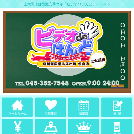
上大岡店舗型激安手コキ「ビデオdeはんど」イベント