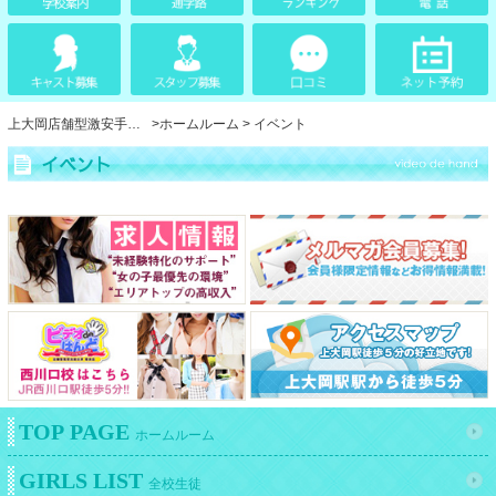
上大岡店舗型激安手コキ「ビデオdeはんど」
ホームルーム
イベント
イベント
TOP PAGE
ホームルーム
GIRLS LIST
全校生徒